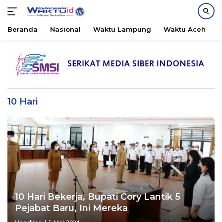
Beranda
Nasional
Waktu Lampung
Waktu Aceh
B
Langsung
ke
konten
10 Hari
10 Hari Bekerja, Bupati Cory Lantik 5
Pejabat Baru, Ini Mereka