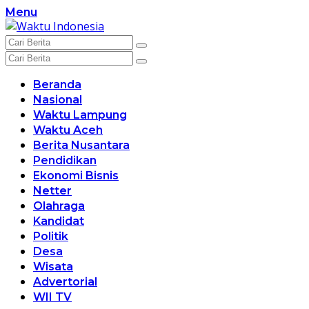
Langsung
Menu
ke
konten
Beranda
Nasional
Waktu Lampung
Waktu Aceh
Berita Nusantara
Pendidikan
Ekonomi Bisnis
Netter
Olahraga
Kandidat
Politik
Desa
Wisata
Advertorial
WII TV