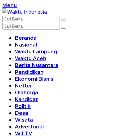
Langsung
Menu
ke
konten
Beranda
Nasional
Waktu Lampung
Waktu Aceh
Berita Nusantara
Pendidikan
Ekonomi Bisnis
Netter
Olahraga
Kandidat
Politik
Desa
Wisata
Advertorial
WII TV