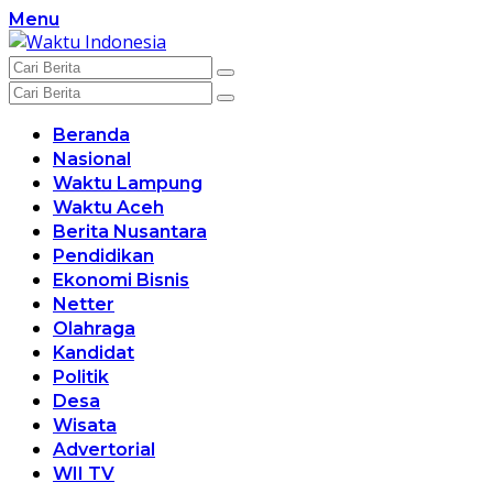
Langsung
Menu
ke
konten
Beranda
Nasional
Waktu Lampung
Waktu Aceh
Berita Nusantara
Pendidikan
Ekonomi Bisnis
Netter
Olahraga
Kandidat
Politik
Desa
Wisata
Advertorial
WII TV