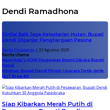
Dendi Ramadhona
Dinilai Baik Jaga Kelestarian Hutan, Bupati
Dendi Diganjar Penghargaan Pesona
Berita Pesawaran
|
22 Agustus 2025
Berita Utama
Musorkab V KONI Pesawaran Resmi Dibuka Bupati
Dendi
Khidmat, Bupati Dendi Pimpin Upacara Detik-detik
HUT RI ke-80
Siap Kibarkan Merah Putih di