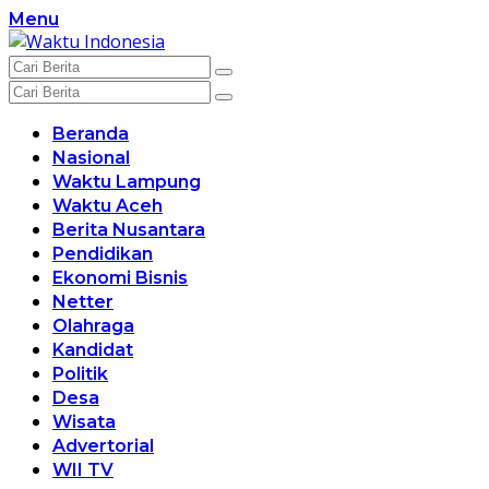
Langsung
Menu
ke
konten
Beranda
Nasional
Waktu Lampung
Waktu Aceh
Berita Nusantara
Pendidikan
Ekonomi Bisnis
Netter
Olahraga
Kandidat
Politik
Desa
Wisata
Advertorial
WII TV