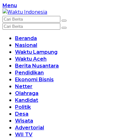
Langsung
Menu
ke
konten
Beranda
Nasional
Waktu Lampung
Waktu Aceh
Berita Nusantara
Pendidikan
Ekonomi Bisnis
Netter
Olahraga
Kandidat
Politik
Desa
Wisata
Advertorial
WII TV