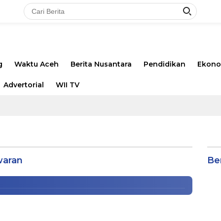
g
Waktu Aceh
Berita Nusantara
Pendidikan
Ekono
Advertorial
WII TV
s Belia 17 Tahun untuk Kekasih
Hidup
waran
Be