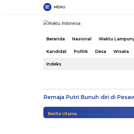
MENU
Langsung
ke
konten
Beranda
Nasional
Waktu Lampun
Kandidat
Politik
Desa
Wisata
Indeks
Begini Isi Chatting Gadi
Sebelum Nekat Akhiri 
Remaja Putri Bunuh diri di Pesa
Netter
|
7 Mei 2021
Berita Utama