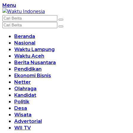
Langsung
Menu
ke
konten
Beranda
Nasional
Waktu Lampung
Waktu Aceh
Berita Nusantara
Pendidikan
Ekonomi Bisnis
Netter
Olahraga
Kandidat
Politik
Desa
Wisata
Advertorial
WII TV