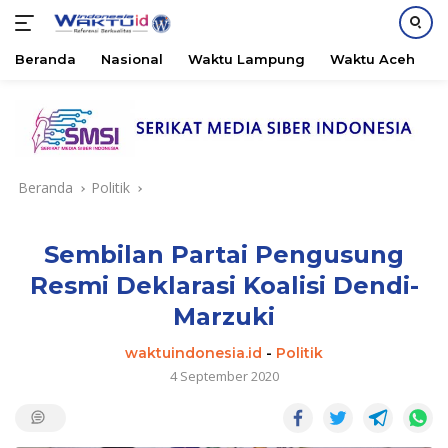
Beranda
Nasional
Waktu Lampung
Waktu Aceh
B
Langsung
ke
konten
Beranda
Politik
Sembilan Partai Pengusung
Resmi Deklarasi Koalisi Dendi-
Marzuki
waktuindonesia.id
-
Politik
4 September 2020