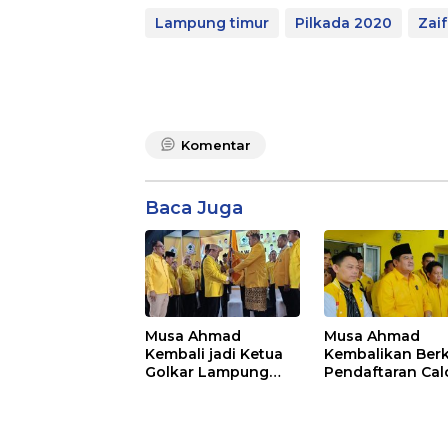
Lampung timur
Pilkada 2020
Zaif
Komentar
Baca Juga
Musa Ahmad
Musa Ahmad
Kembali jadi Ketua
Kembalikan Ber
Golkar Lampung
Pendaftaran Cal
Tengah 2026-2031
Ketua Golkar
Lampung Tenga
Dukungan Nyari
Bulat