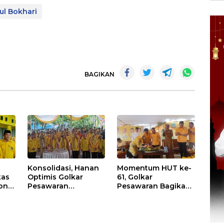
ul Bokhari
BAGIKAN
Konsolidasi, Hanan
Momentum HUT ke-
kas
Optimis Golkar
61, Golkar
on
Pesawaran
Pesawaran Bagikan
Pemenang Pemilu
Ribuan Paket
h,
2029
Sembako
s