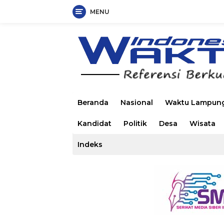
MENU
Langsung
ke
konten
Beranda
Nasional
Waktu Lampun
Kandidat
Politik
Desa
Wisata
Indeks