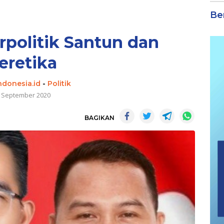
Be
erpolitik Santun dan
eretika
ndonesia.id
-
Politik
 September 2020
BAGIKAN