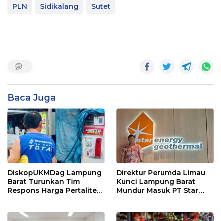
PLN
Sidikalang
Sutet
Baca Juga
DiskopUKMDag Lampung
Direktur Perumda Limau
Barat Turunkan Tim
Kunci Lampung Barat
Respons Harga Pertalite
Mundur Masuk PT Star
Ikut Naik Tembus Rp14
Energy Geothermal Suoh-
Ribu Per Liter
Sekincau