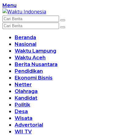
Langsung
Menu
ke
konten
Beranda
Nasional
Waktu Lampung
Waktu Aceh
Berita Nusantara
Pendidikan
Ekonomi Bisnis
Netter
Olahraga
Kandidat
Politik
Desa
Wisata
Advertorial
WII TV