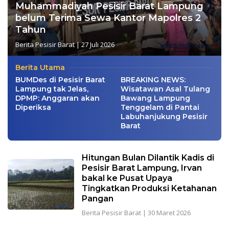
Muhammadiyah Pesisir Barat Lampung
belum Terima Sewa Kantor Mapolres 2
Tahun
Berita Pesisir Barat
|
27 Juli 2026
Berita Utama
BUMDes di Pesisir Barat
BREAKING NEWS:
Lampung tak Jelas,
Wisatawan Asal Tulang
DPMP: Anggaran akan
Bawang Lampung
Diperiksa
Tenggelam di Pantai
Labuhanjukung Pesisir
Barat
Hitungan Bulan Dilantik Kadis di
Pesisir Barat Lampung, Irvan
bakal ke Pusat Upaya
Tingkatkan Produksi Ketahanan
Pangan
Berita Pesisir Barat
|
30 Maret 2026