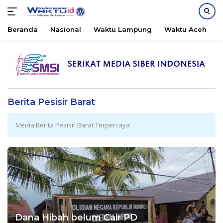
Beranda
Nasional
Waktu Lampung
Waktu Aceh
B
Langsung
ke
konten
Berita Pesisir Barat
Media Berita Pesisir Barat Terpercaya
Dana Hibah belum Cair PD