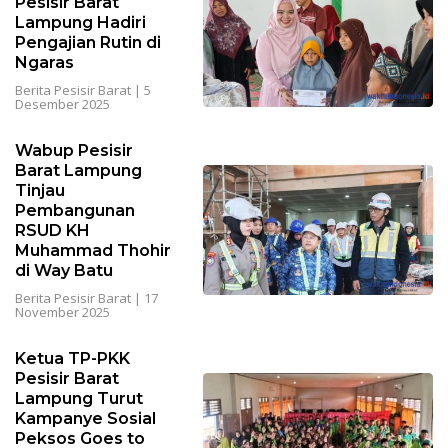
Pesisir Barat
Lampung Hadiri
Pengajian Rutin di
Ngaras
Berita Pesisir Barat
|
5
Desember 2025
Wabup Pesisir
Barat Lampung
Tinjau
Pembangunan
RSUD KH
Muhammad Thohir
di Way Batu
Berita Pesisir Barat
|
17
November 2025
Ketua TP-PKK
Pesisir Barat
Lampung Turut
Kampanye Sosial
Peksos Goes to