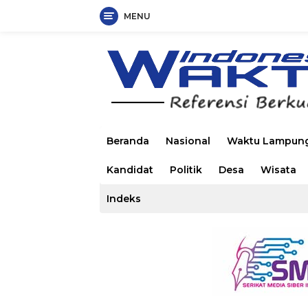
MENU
Langsung
ke
konten
Beranda
Nasional
Waktu Lampun
Kandidat
Politik
Desa
Wisata
Indeks