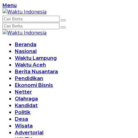
Langsung
Menu
ke
konten
Beranda
Nasional
Waktu Lampung
Waktu Aceh
Berita Nusantara
Pendidikan
Ekonomi Bisnis
Netter
Olahraga
Kandidat
Politik
Desa
Wisata
Advertorial