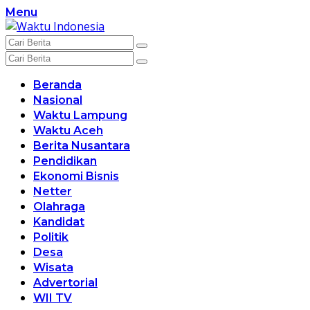
Langsung
Menu
ke
konten
Beranda
Nasional
Waktu Lampung
Waktu Aceh
Berita Nusantara
Pendidikan
Ekonomi Bisnis
Netter
Olahraga
Kandidat
Politik
Desa
Wisata
Advertorial
WII TV