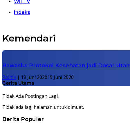
WII TV
Indeks
Kemendari
Bawaslu: Protokol Kesehatan jadi Dasar Ut
Politik
|
19 Juni 2020
19 Juni 2020
Berita Utama
Tidak Ada Postingan Lagi.
Tidak ada lagi halaman untuk dimuat.
Berita Populer