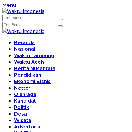
Langsung
Menu
ke
konten
Beranda
Nasional
Waktu Lampung
Waktu Aceh
Berita Nusantara
Pendidikan
Ekonomi Bisnis
Netter
Olahraga
Kandidat
Politik
Desa
Wisata
Advertorial