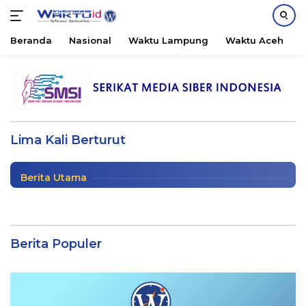
Beranda
Nasional
Waktu Lampung
Waktu Aceh
B
Langsung
ke
konten
Tangan Dingin Bupati Dendi, Pesawaran
5 Kali Berturut Meraih Opini WTP
Lima Kali Berturut
Waktu Lampung
|
30 April 2021
Berita Utama
Berita Populer