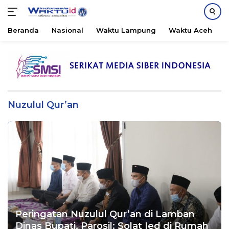
Beranda
Nasional
Waktu Lampung
Waktu Aceh
B
Langsung
ke
konten
Nuzulul Qur’an
Peringatan Nuzulul Qur’an di Lamban
Dinas Bupati, Parosil: Solat Ied di Rumah