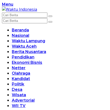
Langsung
Menu
ke
konten
Beranda
Nasional
Waktu Lampung
Waktu Aceh
Berita Nusantara
Pendidikan
Ekonomi Bisnis
Netter
Olahraga
Kandidat
Politik
Desa
Wisata
Advertorial
WII TV