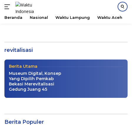
Beranda
Nasional
Waktu Lampung
Waktu Aceh
B
Langsung
ke
Terkait Revitalisasi Covid-19, Disparbud
konten
Karo Disebut Pilih Kasih
revitalisasi
Wisata
|
12 Januari 2021
Berita Utama
Museum Digital, Konsep
Yang Dipilih Pemkab
Bekasi Merevitalisasi
Gedung Juang 45
Berita Populer