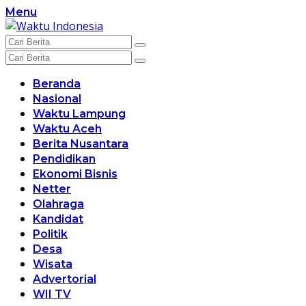
Langsung
Menu
ke
konten
Beranda
Nasional
Waktu Lampung
Waktu Aceh
Berita Nusantara
Pendidikan
Ekonomi Bisnis
Netter
Olahraga
Kandidat
Politik
Desa
Wisata
Advertorial
WII TV