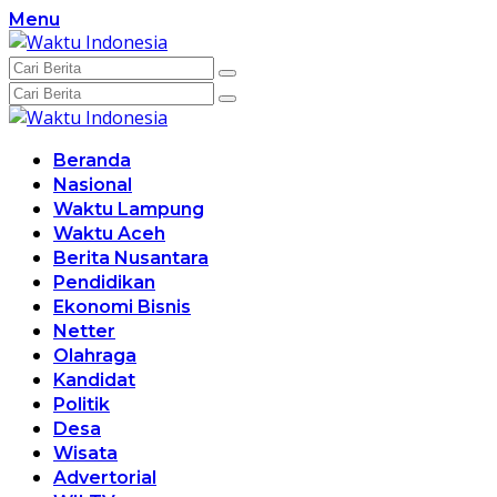
Langsung
Menu
ke
konten
Beranda
Nasional
Waktu Lampung
Waktu Aceh
Berita Nusantara
Pendidikan
Ekonomi Bisnis
Netter
Olahraga
Kandidat
Politik
Desa
Wisata
Advertorial