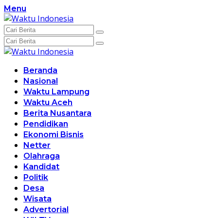
Langsung
Menu
ke
konten
Beranda
Nasional
Waktu Lampung
Waktu Aceh
Berita Nusantara
Pendidikan
Ekonomi Bisnis
Netter
Olahraga
Kandidat
Politik
Desa
Wisata
Advertorial