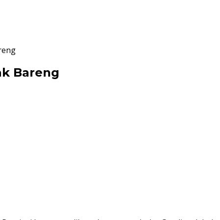
reng
ak Bareng