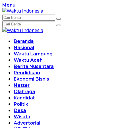
Langsung
Menu
ke
konten
Beranda
Nasional
Waktu Lampung
Waktu Aceh
Berita Nusantara
Pendidikan
Ekonomi Bisnis
Netter
Olahraga
Kandidat
Politik
Desa
Wisata
Advertorial