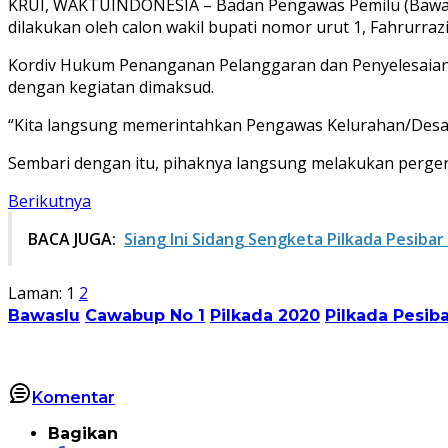
KRUI, WAKTUINDONESIA – Badan Pengawas Pemilu (Bawasl
dilakukan oleh calon wakil bupati nomor urut 1, Fahrurraz
Kordiv Hukum Penanganan Pelanggaran dan Penyelesaian 
dengan kegiatan dimaksud.
“Kita langsung memerintahkan Pengawas Kelurahan/Desa 
Sembari dengan itu, pihaknya langsung melakukan perger
Berikutnya
BACA JUGA:
Siang Ini Sidang Sengketa Pilkada Pesibar
Laman:
1
2
Bawaslu
Cawabup No 1
Pilkada 2020
Pilkada Pesib
Komentar
Bagikan