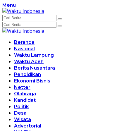
Langsung
Menu
ke
konten
Beranda
Nasional
Waktu Lampung
Waktu Aceh
Berita Nusantara
Pendidikan
Ekonomi Bisnis
Netter
Olahraga
Kandidat
Politik
Desa
Wisata
Advertorial