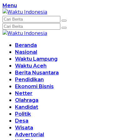
Langsung
Menu
ke
konten
Beranda
Nasional
Waktu Lampung
Waktu Aceh
Berita Nusantara
Pendidikan
Ekonomi Bisnis
Netter
Olahraga
Kandidat
Politik
Desa
Wisata
Advertorial