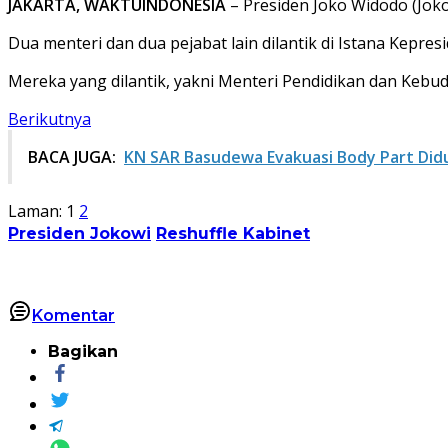
JAKARTA, WAKTUINDONESIA
– Presiden Joko Widodo (Jok
Dua menteri dan dua pejabat lain dilantik di Istana Kepresi
Mereka yang dilantik, yakni Menteri Pendidikan dan Kebu
Berikutnya
BACA JUGA:
KN SAR Basudewa Evakuasi Body Part Did
Laman:
1
2
Presiden Jokowi
Reshuffle Kabinet
Komentar
Bagikan