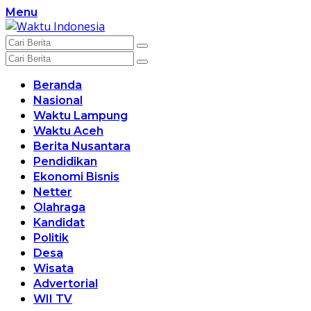
Langsung
Menu
ke
konten
Beranda
Nasional
Waktu Lampung
Waktu Aceh
Berita Nusantara
Pendidikan
Ekonomi Bisnis
Netter
Olahraga
Kandidat
Politik
Desa
Wisata
Advertorial
WII TV