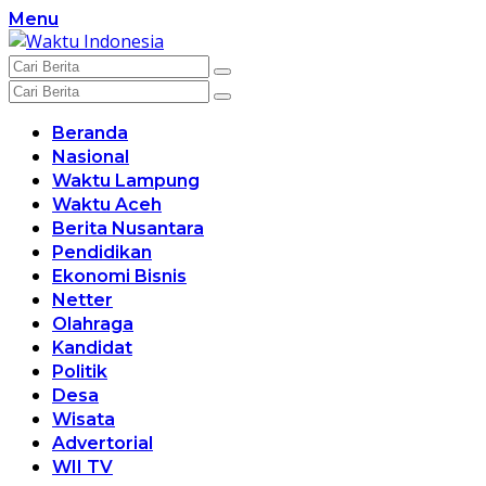
Langsung
Menu
ke
konten
Beranda
Nasional
Waktu Lampung
Waktu Aceh
Berita Nusantara
Pendidikan
Ekonomi Bisnis
Netter
Olahraga
Kandidat
Politik
Desa
Wisata
Advertorial
WII TV