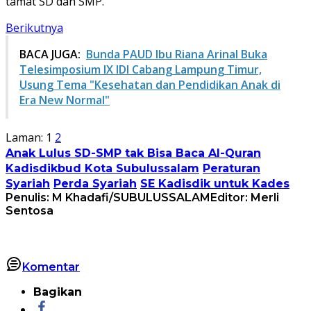
tamat SD dan SMP.
Berikutnya
BACA JUGA:
Bunda PAUD Ibu Riana Arinal Buka
Telesimposium IX IDI Cabang Lampung Timur,
Usung Tema "Kesehatan dan Pendidikan Anak di
Era New Normal"
Laman:
1
2
Anak Lulus SD-SMP tak Bisa Baca Al-Quran
Kadisdikbud Kota Subulussalam
Peraturan
Syariah
Perda Syariah
SE Kadisdik untuk Kades
Penulis: M Khadafi/SUBULUSSALAM
Editor: Merli
Sentosa
Komentar
Bagikan