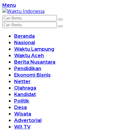
Langsung
Menu
ke
konten
Beranda
Nasional
Waktu Lampung
Waktu Aceh
Berita Nusantara
Pendidikan
Ekonomi Bisnis
Netter
Olahraga
Kandidat
Politik
Desa
Wisata
Advertorial
WII TV