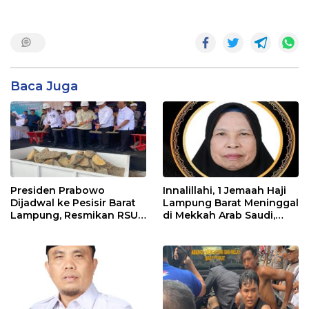
Baca Juga
Presiden Prabowo
Innalillahi, 1 Jemaah Haji
Dijadwal ke Pesisir Barat
Lampung Barat Meninggal
Lampung, Resmikan RSUD
di Mekkah Arab Saudi,
KH Muhammad Thohir
Kapan Kepulangan
Lainnya?