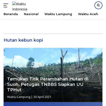
Beranda
Nasional
Waktu Lampung
Waktu Aceh
B
Langsung
ke
konten
Hutan kebun kopi
Temukan Titik Perambahan Hutan di
Suoh, Petugas TNBBS Siapkan UU
TPHut
Waktu Lampung
|
30 April 2021