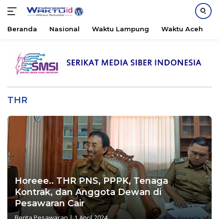
Beranda
Nasional
Waktu Lampung
Waktu Aceh
B
Langsung
ke
konten
THR
Horeee.. THR PNS, PPPK, Tenaga
Kontrak, dan Anggota Dewan di
Pesawaran Cair
Berita Pesawaran
|
1 April 2024