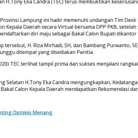
an H.Tony Eka Candra (TEC) terus membuktikan keseriusa
RD Provinsi Lampung ini hadir memenuhi undangan Tim Des
on Kepala Daerah secara Virtual bersama DPP PKB, setelah
ndaftarkan diri maju sebagai Bakal Calon Bupati dikanto
 tersebut, H. Riza Mirhadi, SH, dan Bambang Purwanto, SE.
nggu ditempat yang disediakan Panitia.
/2020) TEC terlihat tampil prima dan sukses menjalani rangk
ung Selatan H.Tony Eka Candra mengungkapkan, Kedatangan
n Bakal Calon Kepala Daerah mendapatkan Rekomendasi dari
inting Optimis Menang