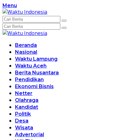
Langsung
Menu
ke
konten
Beranda
Nasional
Waktu Lampung
Waktu Aceh
Berita Nusantara
Pendidikan
Ekonomi Bisnis
Netter
Olahraga
Kandidat
Politik
Desa
Wisata
Advertorial