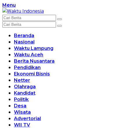
Langsung
Menu
ke
konten
Beranda
Nasional
Waktu Lampung
Waktu Aceh
Berita Nusantara
Pendidikan
Ekonomi Bisnis
Netter
Olahraga
Kandidat
Politik
Desa
Wisata
Advertorial
WII TV