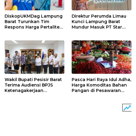
DiskopUKMDag Lampung
Direktur Perumda Limau
Barat Turunkan Tim
Kunci Lampung Barat
Respons Harga Pertalite
Mundur Masuk PT Star
Ikut Naik Tembus Rp14
Energy Geothermal Suoh-
Ribu Per Liter
Sekincau
Wakil Bupati Pesisir Barat
Pasca Hari Raya Idul Adha,
Terima Audiensi BPJS
Harga Komoditas Bahan
Ketenagakerjaan
Pangan di Pesawaran
Lampung Utara
Turun