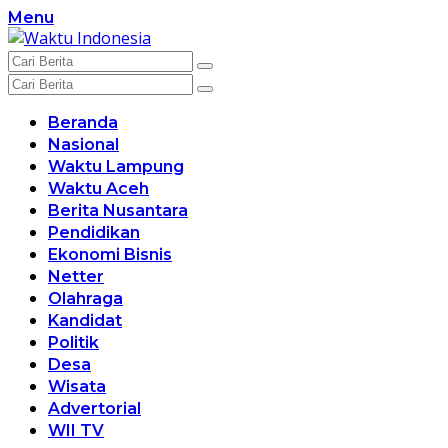
Langsung
Menu
ke
konten
Beranda
Nasional
Waktu Lampung
Waktu Aceh
Berita Nusantara
Pendidikan
Ekonomi Bisnis
Netter
Olahraga
Kandidat
Politik
Desa
Wisata
Advertorial
WII TV