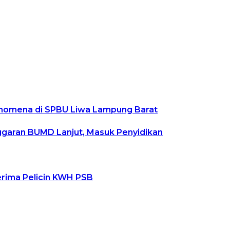
 Fenomena di SPBU Liwa Lampung Barat
ggaran BUMD Lanjut, Masuk Penyidikan
rima Pelicin KWH PSB