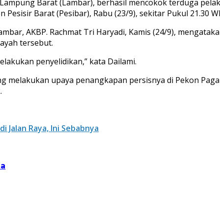
 Lampung Barat (Lambar), berhasil mencokok terduga pela
esisir Barat (Pesibar), Rabu (23/9), sekitar Pukul 21.30 W
Lambar, AKBP. Rachmat Tri Haryadi, Kamis (24/9), mengata
ayah tersebut.
lakukan penyelidikan,” kata Dailami.
sung melakukan upaya penangkapan persisnya di Pekon Paga
.
di Jalan Raya, Ini Sebabnya
ia