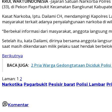
KRUI, WAKTUINDONESIA
-Jajaran Satuan Narkorba Polres
(33), di Pekon Pagarbukit Kecamatan Bangkunat Kabupaten P
Kasat Narkoba, Iptu. Dailami CH, mendampingi Kapolres 
masyarakat terkait adanya penyalahgunaan narkoba di wil
“Berbekal informasi dari masyarakat, anggota langsung me
Setelah itu, kata Dailami, dirinya bersama anggota lang
saat masih dikendaraan milik pelaku saat hendak berbelok
Berikutnya
BACA JUGA:
2 Pria Warga Gedongtataan Diciduk Polisi 
Laman:
1
2
Narkotika
Pagarbukit
Pesisir barat
Polisi Lambar
Pr
Komentar