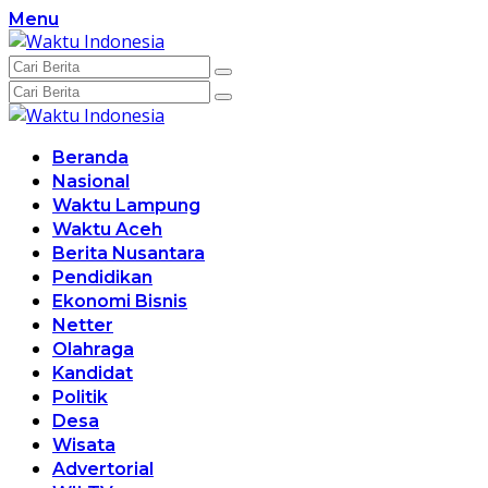
Langsung
Menu
ke
konten
Beranda
Nasional
Waktu Lampung
Waktu Aceh
Berita Nusantara
Pendidikan
Ekonomi Bisnis
Netter
Olahraga
Kandidat
Politik
Desa
Wisata
Advertorial