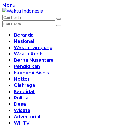
Langsung
Menu
ke
konten
Beranda
Nasional
Waktu Lampung
Waktu Aceh
Berita Nusantara
Pendidikan
Ekonomi Bisnis
Netter
Olahraga
Kandidat
Politik
Desa
Wisata
Advertorial
WII TV