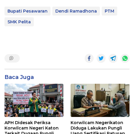
Bupati Pesawaran
Dendi Ramadhona
PTM
SMK Pelita
Baca Juga
APH Didesak Periksa
Korwilcam Negerikaton
Korwilcam Negeri Katon
Diduga Lakukan Pungli
Terkait Dugaan Pungli
Uang Sertifikasi Ratusan