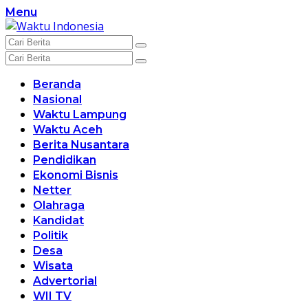
Langsung
Menu
ke
konten
Beranda
Nasional
Waktu Lampung
Waktu Aceh
Berita Nusantara
Pendidikan
Ekonomi Bisnis
Netter
Olahraga
Kandidat
Politik
Desa
Wisata
Advertorial
WII TV