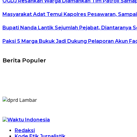
OGDJ Resahkan Warga Diamankan Tim Patroli Samap
Masyarakat Adat Temui Kapolres Pesawaran, Sampai
Bupati Nanda Lantik Sejumlah Pejabat, Diantaranya S
Paksi 5 Marga Bukuk Jadi Dukung Pelaporan Akun Fa
Berita Populer
Redaksi
Kode Etik Jurnalistik