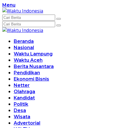
Langsung
Menu
ke
konten
Beranda
Nasional
Waktu Lampung
Waktu Aceh
Berita Nusantara
Pendidikan
Ekonomi Bisnis
Netter
Olahraga
Kandidat
Politik
Desa
Wisata
Advertorial