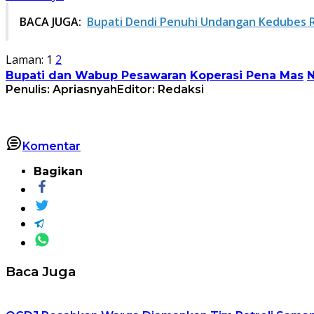
BACA JUGA:
Bupati Dendi Penuhi Undangan Kedubes RI
Laman:
1
2
Bupati dan Wabup Pesawaran
Koperasi Pena Mas
N
Penulis: Apriasnyah
Editor: Redaksi
Komentar
Bagikan
Baca Juga