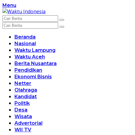
Langsung
Menu
ke
konten
Beranda
Nasional
Waktu Lampung
Waktu Aceh
Berita Nusantara
Pendidikan
Ekonomi Bisnis
Netter
Olahraga
Kandidat
Politik
Desa
Wisata
Advertorial
WII TV