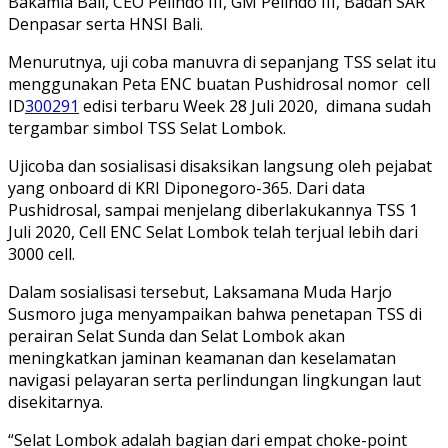
Bakamla Bali, CEO Pelindo III, GM Pelindo III, Badan SAR
Denpasar serta HNSI Bali.
Menurutnya, uji coba manuvra di sepanjang TSS selat itu
menggunakan Peta ENC buatan Pushidrosal nomor cell
ID
300291
edisi terbaru Week 28 Juli 2020, dimana sudah
tergambar simbol TSS Selat Lombok.
Ujicoba dan sosialisasi disaksikan langsung oleh pejabat
yang onboard di KRI Diponegoro-365. Dari data
Pushidrosal, sampai menjelang diberlakukannya TSS 1
Juli 2020, Cell ENC Selat Lombok telah terjual lebih dari
3000 cell.
Dalam sosialisasi tersebut, Laksamana Muda Harjo
Susmoro juga menyampaikan bahwa penetapan TSS di
perairan Selat Sunda dan Selat Lombok akan
meningkatkan jaminan keamanan dan keselamatan
navigasi pelayaran serta perlindungan lingkungan laut
disekitarnya.
“Selat Lombok adalah bagian dari empat choke-point