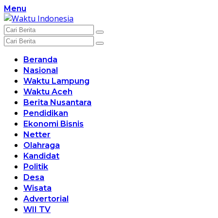
Langsung
Menu
ke
konten
Beranda
Nasional
Waktu Lampung
Waktu Aceh
Berita Nusantara
Pendidikan
Ekonomi Bisnis
Netter
Olahraga
Kandidat
Politik
Desa
Wisata
Advertorial
WII TV