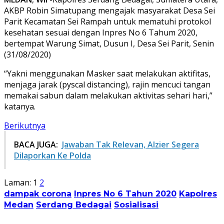
AKBP Robin Simatupang mengajak masyarakat Desa Sei
Parit Kecamatan Sei Rampah untuk mematuhi protokol
kesehatan sesuai dengan Inpres No 6 Tahum 2020,
bertempat Warung Simat, Dusun I, Desa Sei Parit, Senin
(31/08/2020)
“Yakni menggunakan Masker saat melakukan aktifitas,
menjaga jarak (pyscal distancing), rajin mencuci tangan
memakai sabun dalam melakukan aktivitas sehari hari,”
katanya.
Berikutnya
BACA JUGA:
Jawaban Tak Relevan, Alzier Segera
Dilaporkan Ke Polda
Laman:
1
2
dampak corona
Inpres No 6 Tahun 2020
Kapolres
Medan
Serdang Bedagai
Sosialisasi