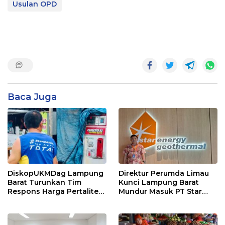
Usulan OPD
Baca Juga
DiskopUKMDag Lampung
Direktur Perumda Limau
Barat Turunkan Tim
Kunci Lampung Barat
Respons Harga Pertalite
Mundur Masuk PT Star
Ikut Naik Tembus Rp14
Energy Geothermal Suoh-
Ribu Per Liter
Sekincau