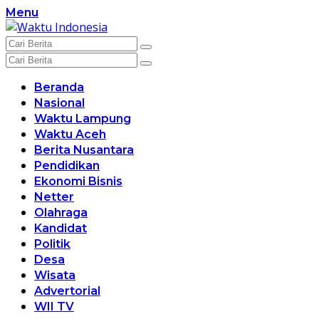
Langsung
Menu
ke
konten
Beranda
Nasional
Waktu Lampung
Waktu Aceh
Berita Nusantara
Pendidikan
Ekonomi Bisnis
Netter
Olahraga
Kandidat
Politik
Desa
Wisata
Advertorial
WII TV