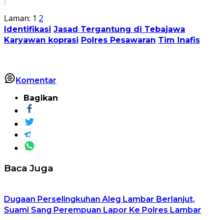
Laman:
1
2
Identifikasi
Jasad Tergantung di Tebajawa
Karyawan koprasi
Polres Pesawaran
Tim Inafis
Komentar
Bagikan
Baca Juga
Dugaan Perselingkuhan Aleg Lambar Berlanjut,
Suami Sang Perempuan Lapor Ke Polres Lambar