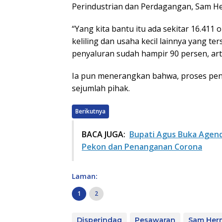
Perindustrian dan Perdagangan, Sam He
“Yang kita bantu itu ada sekitar 16.411
keliling dan usaha kecil lainnya yang te
penyaluran sudah hampir 90 persen, arti
Ia pun menerangkan bahwa, proses pendi
sejumlah pihak.
Berikutnya
BACA JUGA:
Bupati Agus Buka Age
Pekon dan Penanganan Corona
Laman:
1
2
Disperindag
Pesawaran
Sam Her