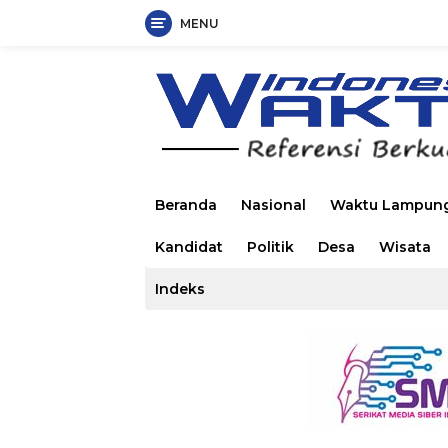
MENU
Langsung
ke
konten
Beranda
Nasional
Waktu Lampun
Kandidat
Politik
Desa
Wisata
Indeks