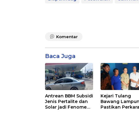
Komentar
Baca Juga
Antrean BBM Subsidi
Kejari Tulang
Jenis Pertalite dan
Bawang Lampu
Solar jadi Fenomena
Pastikan Perkar
di SPBU Liwa
Anggaran BUMD
Lampung Barat
Lanjut, Masuk
Penyidikan